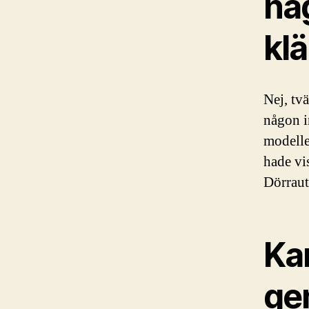
nå
kl
Nej, tv
någon i
modelle
hade vis
Dörraut
Ka
ge