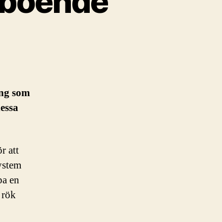
h boende
ing som
essa
r att
ystem
pa en
 rök