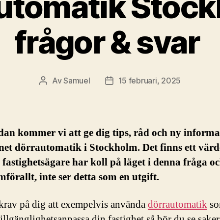
utomatik Stock
frågor & svar
Av
Samuel
15 februari, 2025
Inläggsförfattare
Inläggsdatum
an kommer vi att ge dig tips, råd och ny informa
t dörrautomatik i Stockholm. Det finns ett värde
fastighetsägare har koll på läget i denna fråga oc
mförallt, inte ser detta som en utgift.
krav på dig att exempelvis använda
dörrautomatik
so
 tillgänglighetsanpassa din fastighet så bör du se saker