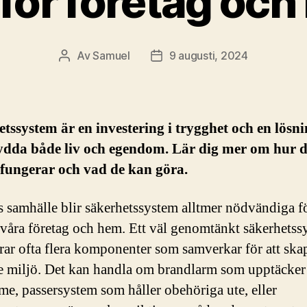
för företag oc
Av
Samuel
9 augusti, 2024
Inläggsförfattare
Inläggsdatum
tssystem är en investering i trygghet och en lösn
ydda både liv och egendom. Lär dig mer om hur d
 fungerar och vad de kan göra.
s samhälle blir säkerhetssystem alltmer nödvändiga fö
våra företag och hem. Ett väl genomtänkt säkerhetss
rar ofta flera komponenter som samverkar för att ska
e miljö. Det kan handla om brandlarm som upptäcker
me, passersystem som håller obehöriga ute, eller