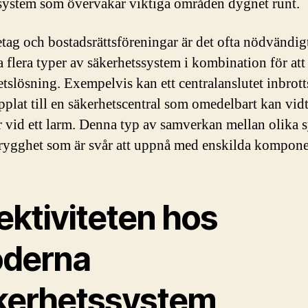
ystem som övervakar viktiga områden dygnet runt.
etag och bostadsrättsföreningar är det ofta nödvändigt
 flera typer av säkerhetssystem i kombination för att
etslösning. Exempelvis kan ett centralanslutet inbrot
pplat till en säkerhetscentral som omedelbart kan vid
r vid ett larm. Denna typ av samverkan mellan olika 
trygghet som är svår att uppnå med enskilda kompone
ektiviteten hos
derna
kerhetssystem