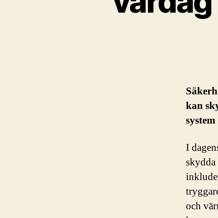
vardag 
Säkerhe
kan sk
system
I dagen
skydda 
inklude
tryggar
och vär