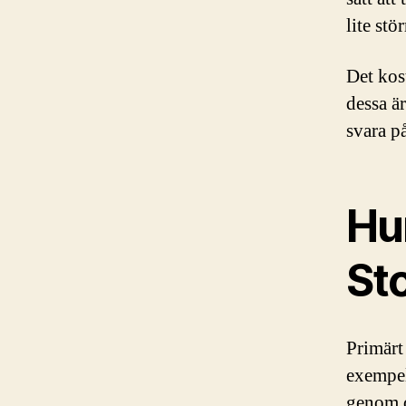
lite stö
Det kos
dessa ä
svara p
Hu
St
Primärt
exempel
genom dö