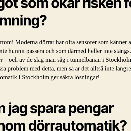
got som ökar risken f
ämning?
ärtom! Moderna dörrar har ofta sensorer som känner 
nte hunnit passera och som därmed heller inte stängs
r – och av de slag man såg i tunnelbanan i Stockhol
sa problem med detta, men så är det alltså inte längre
omatik i Stockholm ger säkra lösningar!
n jag spara pengar
nom dörrautomatik?