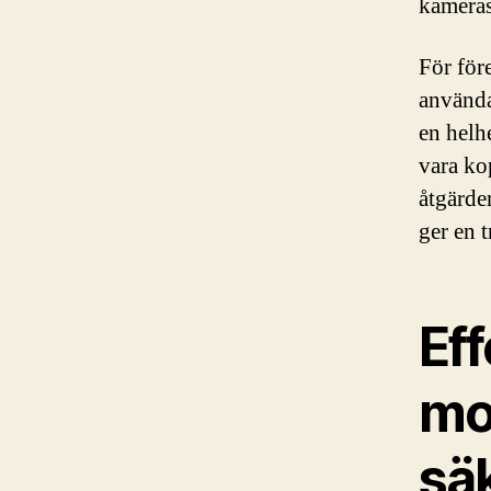
kameras
För för
använda
en helh
vara ko
åtgärde
ger en 
Eff
mo
sä