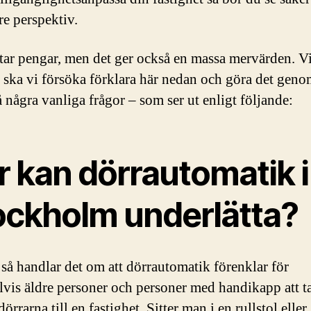
rre perspektiv.
tar pengar, men det ger också en massa mervärden. V
r ska vi försöka förklara här nedan och göra det geno
å några vanliga frågor – som ser ut enligt följande:
r kan dörrautomatik i
ockholm underlätta?
 så handlar det om att dörrautomatik förenklar för
vis äldre personer och personer med handikapp att ta
rrarna till en fastighet. Sitter man i en rullstol eller