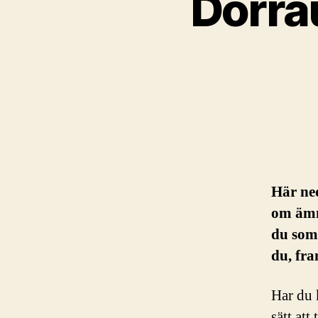
Dörra
Här ned
om ämne
du som 
du, fra
Har du 
sätt att