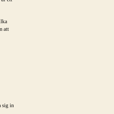
ilka
m att
 sig in