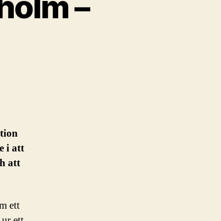
holm –
tion
 i att
h att
m ett
 ur ett