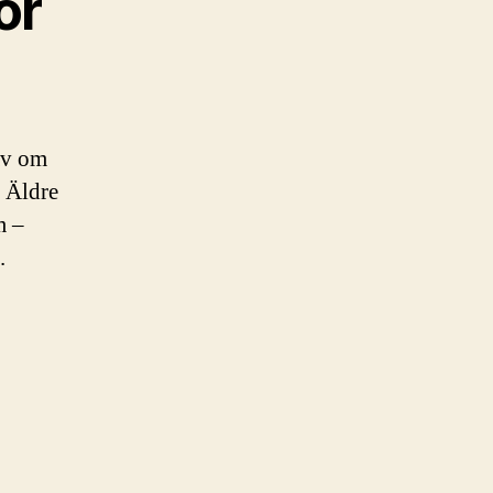
ör
av om
. Äldre
m –
.