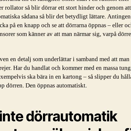
r rollator så blir dörrar ett stort hinder och genom at
omatiska sådana så blir det betydligt lättare. Antinge
cka på en knapp och se att dörrarna öppnas – eller o
ensorer som känner av att man närmar sig, varpå dörr
.
även en detalj som underlättar i samband med att man
rejer. Har du handlat och kommer med en massa tung
exempelvis ska bära in en kartong – så slipper du hålla
upp dörren. Den öppnas automatiskt.
 inte dörrautomatik