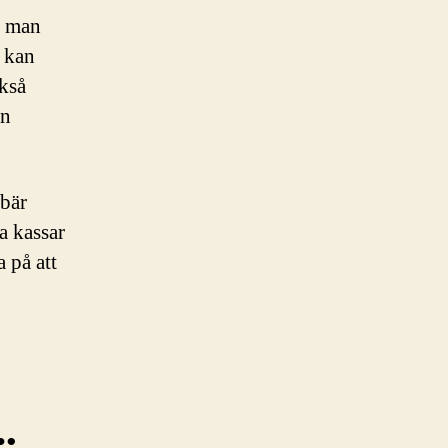
t man
n kan
ckså
en
 bär
a kassar
 på att