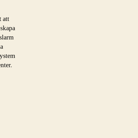
 att
 skapa
tslarm
ta
system
nter.