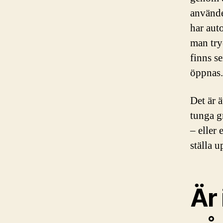
använde
har aut
man try
finns s
öppnas
Det är 
tunga g
– eller 
ställa 
Är