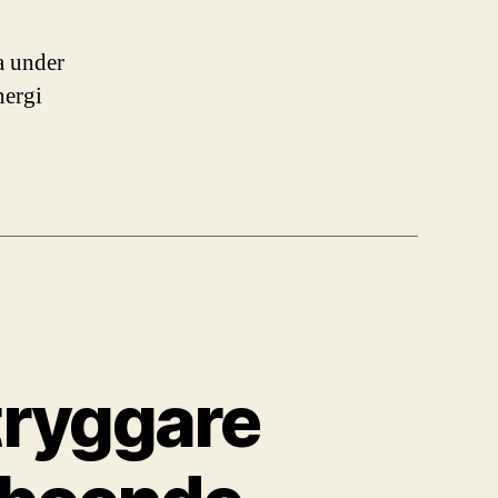
a under
nergi
tryggare