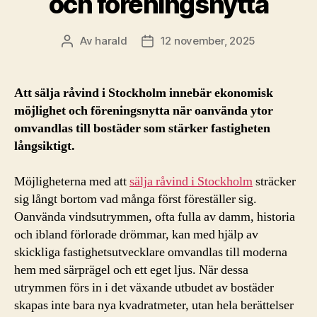
och föreningsnytta
Av
harald
12 november, 2025
Inläggsförfattare
Inläggsdatum
Att sälja råvind i Stockholm innebär ekonomisk
möjlighet och föreningsnytta när oanvända ytor
omvandlas till bostäder som stärker fastigheten
långsiktigt.
Möjligheterna med att
sälja råvind i Stockholm
sträcker
sig långt bortom vad många först föreställer sig.
Oanvända vindsutrymmen, ofta fulla av damm, historia
och ibland förlorade drömmar, kan med hjälp av
skickliga fastighetsutvecklare omvandlas till moderna
hem med särprägel och ett eget ljus. När dessa
utrymmen förs in i det växande utbudet av bostäder
skapas inte bara nya kvadratmeter, utan hela berättelser