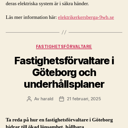
deras elektriska system är i säkra händer.
Läs mer information här:
elektrikerkersberga-9wb.se
Kategorier
FASTIGHETSFÖRVALTARE
Fastighetsförvaltare i
Göteborg och
underhållsplaner
Av
harald
21 februari, 2025
Inläggsförfattare
Inläggsdatum
Ta reda på hur en fastighetsförvaltare i Göteborg
bidrar till ökad lönsamhet, hållbara