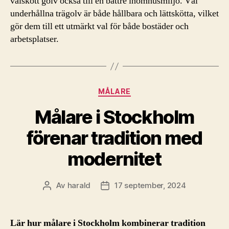
välskött golv också till en bättre inomhusmiljö. Väl
underhållna trägolv är både hållbara och lättskötta, vilket
gör dem till ett utmärkt val för både bostäder och
arbetsplatser.
Kategorier
MÅLARE
Målare i Stockholm
förenar tradition med
modernitet
Av
harald
17 september, 2024
Inläggsförfattare
Inläggsdatum
Lär hur målare i Stockholm kombinerar tradition